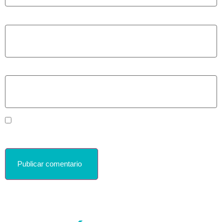
Correo electrónico
*
Web
Guardar mi nombre, correo electrónico y sitio web en este
navegador para la próxima vez que haga un comentario.